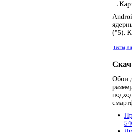
→
Кар
Androi
ядерны
("5). 
Тесты
Ви
Скач
Обои 
разме
подход
смарт
Пр
54
Лю