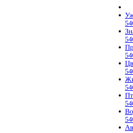
Уж
54
Зн
54
Пр
54
Цв
54
Жи
54
Пт
54
Во
54
Ав