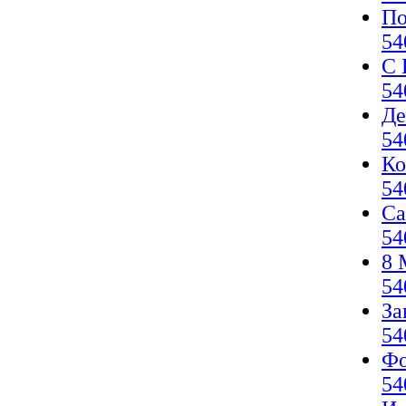
По
54
С 
54
Де
54
Ко
54
Са
54
8 
54
За
54
Фо
54