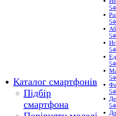
И
54
Ра
54
Аб
54
И
54
Ед
54
М
54
Каталог смартфонів
Фа
Підбір
54
Де
смартфона
54
До
Порівняти моделі