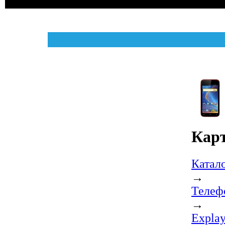
Карт
Катал
→
Телеф
→
Expla