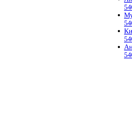
54
Му
54
Ки
54
А
54