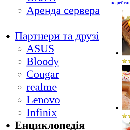
по рейти
Аренда сервера
Партнери та друзі
ASUS
Bloody
Cougar
realme
Lenovo
Infinix
Енциклопедія